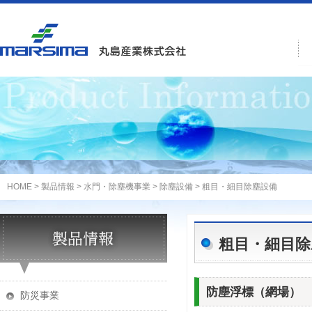
HOME
>
製品情報
>
水門・除塵機事業
>
除塵設備
> 粗目・細目除塵設備
粗目・細目除
防塵浮標（網場）
防災事業