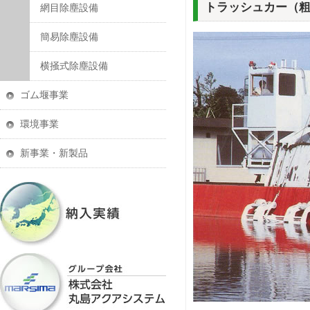
トラッシュカー（
網目除塵設備
簡易除塵設備
横掻式除塵設備
ゴム堰事業
環境事業
新事業・新製品